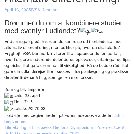
April 16, 2025
IVSA Danmark
Drømmer du om at kombinere studier
med eventyr i udlandet?
Er du nysgerrig på, hvordan du kan rejse ud i forbindelse med
alternativ differentiering, men usikker på, hvor du skal starte?
Frygt ej! IVSA Danmark inviterer til en spændende temaaften,
hvor tidligere studerende deler deres oplevelser, erfaringer og tips
og tricks til at gøre drømmen til virkelighed! Få de bedste råd til at
gøre din udlandsrejse til en succes – fra planlægning og praktiske
detaljer til de små ting, som gør en stor forskel.
Kom og bliv inspireret!
Dato: 22. april
Tid: 17:15
Lokale: A2.70.03
Hold øje med begivenheden på vores facebook via dette
Link til
begivenhed
Post
Tilmeldning til Europæisk Regional Symposium i Polen er åben!
IVSA Danmark Generelforsamling 2025