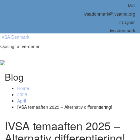
Skip
Mail
to
ivsadenmark@ivsamo.org
content
Instagram
ivsadenmark
IVSA Denmark
Opslugt af verdenen
Blog
Home
2025
April
IVSA temaaften 2025 – Alternativ differentiering!
IVSA temaaften 2025 –
Alternativ differentiering!