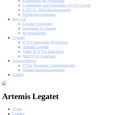
Kongresser og Symposier
Committees and Networks i IVSA Global
EAEVE Akkrediteringsteams
Medlemsregistrering
Rejs Ud
Gruppe Exchange
Individuel Exchange
Rejserapporter
Legater
IVSA Danmarks Rejselegat
Artemis Legatet
Støtte til IVSA-aktiviteter
Støt IVSA Danmark
Arrangementer
IVSA Danmark’s arrangementer
Velgørenhedsarrangement
Galleri
Artemis Legatet
Home
Legater