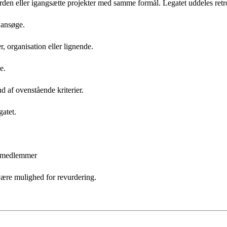
rden eller igangsætte projekter med samme formål. Legatet uddeles retr
 ansøge.
 organisation eller lignende.
e.
af ovenstående kriterier.
gatet.
ns medlemmer
være mulighed for revurdering.