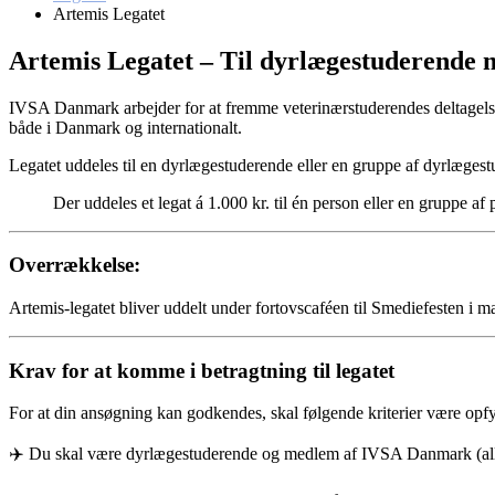
Artemis Legatet
Artemis Legatet – Til dyrlægestuderende m
IVSA Danmark arbejder for at fremme veterinærstuderendes deltagelse i 
både i Danmark og internationalt.
Legatet uddeles til en dyrlægestuderende eller en gruppe af dyrlægestu
Der uddeles et legat á 1.000 kr. til én person eller en gruppe af 
Overrækkelse
:
Artemis-legatet bliver uddelt under fortovscaféen til Smediefesten i m
Krav for at komme i betragtning til legatet
For at din ansøgning kan godkendes, skal følgende kriterier være opfy
✈️
Du skal være dyrlægestuderende og medlem af IVSA Danmark (a