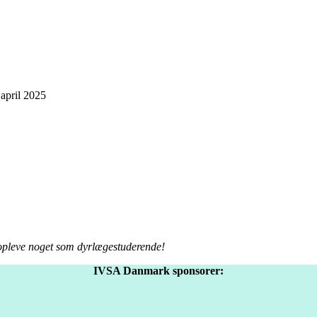
 april 2025
 opleve noget som dyrlægestuderende!
IVSA Danmark sponsorer: