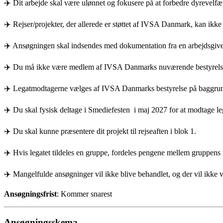
✈️
Dit arbejde skal være ulønnet og fokusere på at forbedre dyrevelfæ
✈️
Rejser/projekter, der allerede er støttet af IVSA Danmark, kan ikke
✈️
Ansøgningen skal indsendes med dokumentation fra en arbejdsgiver,
✈️
Du må ikke være medlem af IVSA Danmarks nuværende bestyrels
✈️
Legatmodtagerne vælges af IVSA Danmarks bestyrelse på baggrund 
✈️
Du skal fysisk deltage i Smediefesten i maj 2027 for at modtage le
✈️
Du skal kunne præsentere dit projekt til rejseaften i blok 1.
✈️ Hvis legatet tildeles en gruppe, fordeles pengene mellem gruppe
✈️
Mangelfulde ansøgninger vil ikke blive behandlet, og der vil ikke 
Ansøgningsfrist
: Kommer snarest
Ansøgningsskema