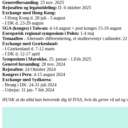
Generelforsamling
: 25 nov. 2025
Rejseaften og legatuddeling:
D. 6 oktober 2025
Exchange med Hong Kong:
- I Hong Kong d. 28 juli - 3 august
- I DK d. 23-29 august
SGA (konges) i Taiwan:
4-14 august + post konges 15-19 august
Europæisk regional symposium i Polen:
1-4 maj
Temaaften
- Alternativ differentiering, et studieeventyr i udlandet: 22
Exchange med Grækenland:
- I Grækenland d. 7-12 marts
- I DK d. 12-17 april
Symposium i Marokko
, 25. januar - 1.Feb 2025
Generel forsamling
: 28 nov. 2024
Rejseaften
: 24 Oktober 2024
Kongres i Peru
: 4-15 august 2024
Exchange med Sydkorea
:
- Besøg i DK: 24-31 juli 2024
- Udrejse: 31 jan- 7 feb 2024
HUSK at du altid kan henvende dig til IVSA, hvis du gerne vil ud og