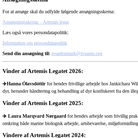
For at ansøge skal du udfylde følgende ansøgningsskema:
Ansøgningsskema – Artemis legat
Læs også vores persondatapolitik:
Information om persondatapolitik
Send din ansøgning til:
ivsadenmark@ivsamo.org
Vinder af Artemis Legatet 2026:
✈️Hanna Ólavsdóttir
for hendes frivillige arbejde hos Jankichara Wi
dyr, herunder håndtering og behandling af dyr konfiskeret fra den ill
Vinder af Artemis Legatet 2025:
✈️ Laura Marqvard Nørgaard
for hendes arbejde som frivillig
prak
omkring både marine biologisk arbejde, artsbevarelse, miljøformidlin
Vindere af Artemis Legatet 2024: