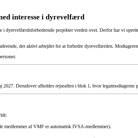
ed interesse i dyrevelfærd
dyrevelfærdsforbedrende projekter verden over. Derfor har vi oprettet et
derende, der aktivt arbejder for at forbedre dyrevelfærden. Modtageren k
personer.
aj 2027. Derudover afholdes rejseaften i blok 1, hvor legatmodtagerne p
ldt:
lle medlemmer af VMF er automatisk IVSA-medlemmer).