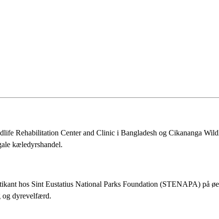
ldlife Rehabilitation Center and Clinic i Bangladesh og Cikananga Wildli
egale kæledyrshandel.
tikant hos Sint Eustatius National Parks Foundation (STENAPA) på øen 
g og dyrevelfærd.