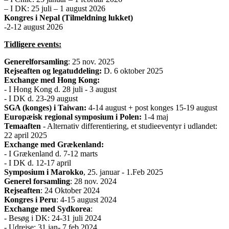
– I DK: 25 juli – 1 august 2026
Kongres i Nepal (Tilmeldning lukket)
-2-12 august 2026
Tidligere events:
Generelforsamling
: 25 nov. 2025
Rejseaften og legatuddeling:
D. 6 oktober 2025
Exchange med Hong Kong:
- I Hong Kong d. 28 juli - 3 august
- I DK d. 23-29 august
SGA (konges) i Taiwan:
4-14 august + post konges 15-19 august
Europæisk regional symposium i Polen:
1-4 maj
Temaaften
- Alternativ differentiering, et studieeventyr i udlandet:
22 april 2025
Exchange med Grækenland:
- I Grækenland d. 7-12 marts
- I DK d. 12-17 april
Symposium i Marokko
, 25. januar - 1.Feb 2025
Generel forsamling
: 28 nov. 2024
Rejseaften
: 24 Oktober 2024
Kongres i Peru
: 4-15 august 2024
Exchange med Sydkorea
:
- Besøg i DK: 24-31 juli 2024
- Udrejse: 31 jan- 7 feb 2024