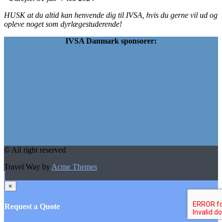
HUSK at du altid kan henvende dig til IVSA, hvis du gerne vil ud og
opleve noget som dyrlægestuderende!
IVSA Danmark sponsorer:
© All right reserved
Travel Way by
Acme Themes
×
Request a Quote