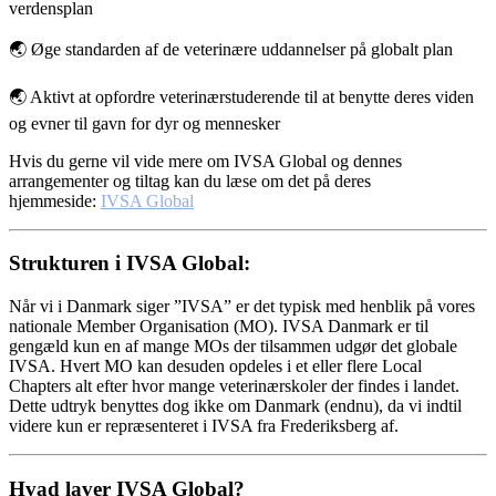
verdensplan
🌏
Øge standarden af de veterinære uddannelser på globalt plan
🌏
Aktivt at opfordre veterinærstuderende til at benytte deres viden
og evner til gavn for dyr og mennesker
Hvis du gerne vil vide mere om IVSA Global og dennes
arrangementer og tiltag kan du læse om det på deres
hjemmeside:
IVSA Global
Strukturen i IVSA Global:
Når vi i Danmark siger ”IVSA” er det typisk med henblik på vores
nationale Member Organisation (MO). IVSA Danmark er til
gengæld kun en af mange MOs der tilsammen udgør det globale
IVSA. Hvert MO kan desuden opdeles i et eller flere Local
Chapters alt efter hvor mange veterinærskoler der findes i landet.
Dette udtryk benyttes dog ikke om Danmark (endnu), da vi indtil
videre kun er repræsenteret i IVSA fra Frederiksberg af.
Hvad laver IVSA Global?