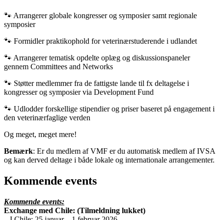
🐾
Arrangerer globale kongresser og symposier samt regionale
symposier
🐾
Formidler praktikophold for veterinærstuderende i udlandet
🐾
Arrangerer tematisk opdelte oplæg og diskussionspaneler
gennem Committees and Networks
🐾
Støtter medlemmer fra de fattigste lande til fx deltagelse i
kongresser og symposier via Development Fund
🐾
Udlodder forskellige stipendier og priser baseret på engagement i
den veterinærfaglige verden
Og meget, meget mere!
Bemærk
: Er du medlem af VMF er du automatisk medlem af IVSA
og kan derved deltage i både lokale og internationale arrangementer.
Kommende events
Kommende events:
Exchange med Chile: (Tilmeldning lukket)
– I Chile: 25 januar – 1 februar 2026