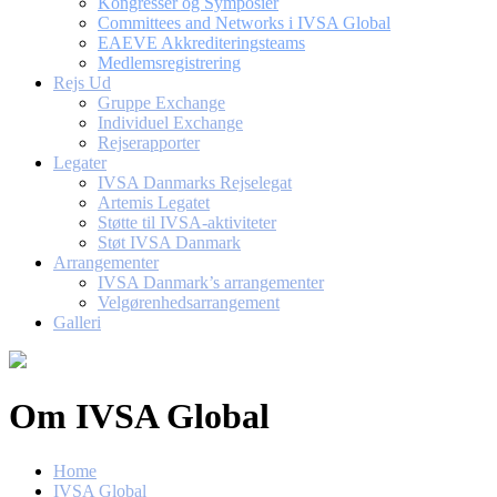
Kongresser og Symposier
Committees and Networks i IVSA Global
EAEVE Akkrediteringsteams
Medlemsregistrering
Rejs Ud
Gruppe Exchange
Individuel Exchange
Rejserapporter
Legater
IVSA Danmarks Rejselegat
Artemis Legatet
Støtte til IVSA-aktiviteter
Støt IVSA Danmark
Arrangementer
IVSA Danmark’s arrangementer
Velgørenhedsarrangement
Galleri
Om IVSA Global
Home
IVSA Global