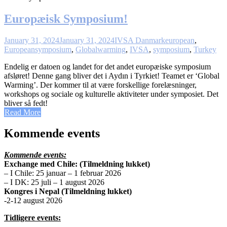
Europæisk Symposium!
January 31, 2024
January 31, 2024
IVSA Danmark
european
,
Europeansymposium
,
Globalwarming
,
IVSA
,
symposium
,
Turkey
Endelig er datoen og landet for det andet europæiske symposium
afsløret! Denne gang bliver det i Aydın i Tyrkiet! Teamet er ‘Global
Warming’. Der kommer til at være forskellige forelæsninger,
workshops og sociale og kulturelle aktiviteter under symposiet. Det
bliver så fedt!
Read More
Kommende events
Kommende events:
Exchange med Chile: (Tilmeldning lukket)
– I Chile: 25 januar – 1 februar 2026
– I DK: 25 juli – 1 august 2026
Kongres i Nepal (Tilmeldning lukket)
-2-12 august 2026
Tidligere events: