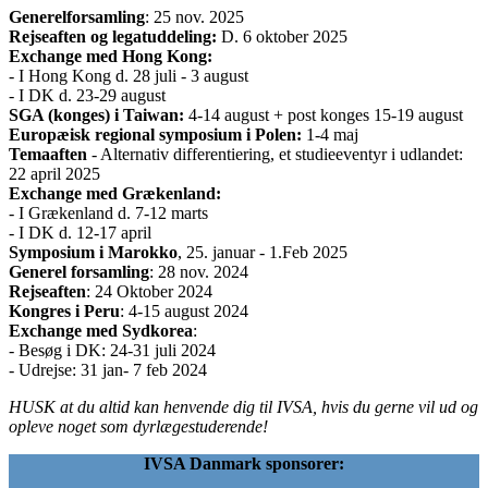
Generelforsamling
: 25 nov. 2025
Rejseaften og legatuddeling:
D. 6 oktober 2025
Exchange med Hong Kong:
- I Hong Kong d. 28 juli - 3 august
- I DK d. 23-29 august
SGA (konges) i Taiwan:
4-14 august + post konges 15-19 august
Europæisk regional symposium i Polen:
1-4 maj
Temaaften
- Alternativ differentiering, et studieeventyr i udlandet:
22 april 2025
Exchange med Grækenland:
- I Grækenland d. 7-12 marts
- I DK d. 12-17 april
Symposium i Marokko
, 25. januar - 1.Feb 2025
Generel forsamling
: 28 nov. 2024
Rejseaften
: 24 Oktober 2024
Kongres i Peru
: 4-15 august 2024
Exchange med Sydkorea
:
- Besøg i DK: 24-31 juli 2024
- Udrejse: 31 jan- 7 feb 2024
HUSK at du altid kan henvende dig til IVSA, hvis du gerne vil ud og
opleve noget som dyrlægestuderende!
IVSA Danmark sponsorer: