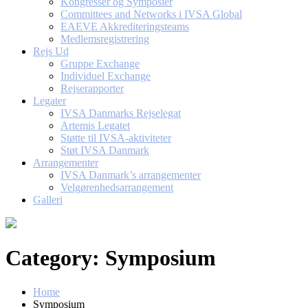
Kongresser og Symposier
Committees and Networks i IVSA Global
EAEVE Akkrediteringsteams
Medlemsregistrering
Rejs Ud
Gruppe Exchange
Individuel Exchange
Rejserapporter
Legater
IVSA Danmarks Rejselegat
Artemis Legatet
Støtte til IVSA-aktiviteter
Støt IVSA Danmark
Arrangementer
IVSA Danmark’s arrangementer
Velgørenhedsarrangement
Galleri
Category:
Symposium
Home
Symposium